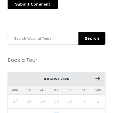
Search
Book a Tour
AUGUST 2026
MON
TUE
WED
THU
FRI
SAT
SUN
27
28
29
30
31
1
2