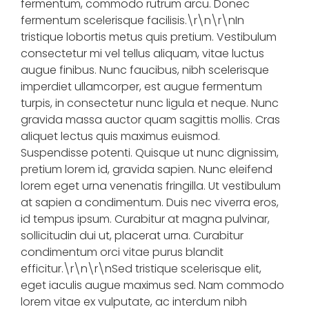
fermentum, commodo rutrum arcu. Donec
fermentum scelerisque facilisis.\r\n\r\nIn
tristique lobortis metus quis pretium. Vestibulum
consectetur mi vel tellus aliquam, vitae luctus
augue finibus. Nunc faucibus, nibh scelerisque
imperdiet ullamcorper, est augue fermentum
turpis, in consectetur nunc ligula et neque. Nunc
gravida massa auctor quam sagittis mollis. Cras
aliquet lectus quis maximus euismod.
Suspendisse potenti. Quisque ut nunc dignissim,
pretium lorem id, gravida sapien. Nunc eleifend
lorem eget urna venenatis fringilla. Ut vestibulum
at sapien a condimentum. Duis nec viverra eros,
id tempus ipsum. Curabitur at magna pulvinar,
sollicitudin dui ut, placerat urna. Curabitur
condimentum orci vitae purus blandit
efficitur.\r\n\r\nSed tristique scelerisque elit,
eget iaculis augue maximus sed. Nam commodo
lorem vitae ex vulputate, ac interdum nibh